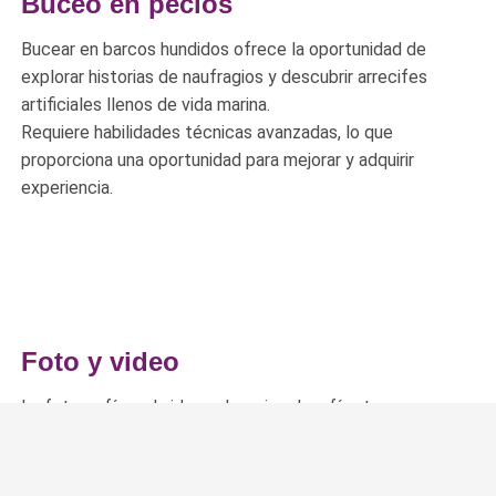
Buceo en pecios
Bucear en barcos hundidos ofrece la oportunidad de
explorar historias de naufragios y descubrir arrecifes
artificiales llenos de vida marina.
Requiere habilidades técnicas avanzadas, lo que
proporciona una oportunidad para mejorar y adquirir
experiencia.
Foto y video
La fotografía y el video submarino desafían tu
creatividad al presentarte un entorno único y dinámico
para capturar imágenes.
Te permite documentar y compartir la increíble