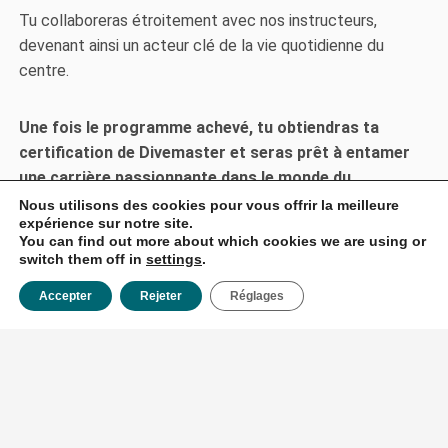
Tu collaboreras étroitement avec nos instructeurs,
devenant ainsi un acteur clé de la vie quotidienne du
centre.
Une fois le programme achevé, tu obtiendras ta
certification de Divemaster et seras prêt à entamer
une carrière passionnante dans le monde du
plongeon.
Nous utilisons des cookies pour vous offrir la meilleure
expérience sur notre site.
You can find out more about which cookies we are using or
switch them off in
settings
.
Accepter
Rejeter
Réglages